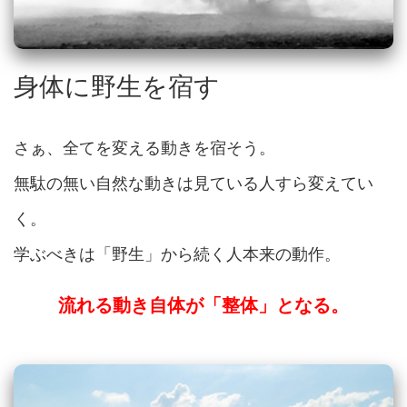
身体に野生を宿す
さぁ、全てを変える動きを宿そう。
無駄の無い自然な動きは見ている人すら変えてい
く。
学ぶべきは「野生」から続く人本来の動作。
流れる動き自体が「整体」となる。