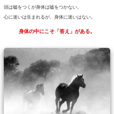
頭は嘘をつくが身体は嘘をつかない。
心に迷いは生まれるが、身体に迷いはない。
身体の中にこそ「答え」がある。