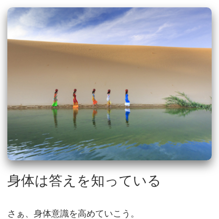
身体は答えを知っている
さぁ、身体意識を高めていこう。